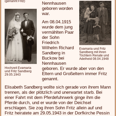
(genannt Fritz)
Nennhausen
geboren worden
war.
Am 08.04.1915
wurde dem jung
vermählten Paar
der Sohn
Friedrich
Wilhelm Richard
Evamaria und Fritz
Sandberg mit ihren
Sandberg in
Töchtern Renate und
Buckow bei
Adelheid 08.04.1948
Nennhausen
geboren. Er wurde aber von den
Hochzeit Evamaria
und Fritz Sandberg
Eltern und Großeltern immer Fritz
29.05.1943
genannt.
Elisabeth Sandberg wollte sich gerade von ihrem Mann
trennen, als der plötzlich und unerwartet starb. Bei
einer Fahrt mit dem Pferdefuhrwerk ginge ihm die
Pferde durch, und er wurde von der Deichsel
erschlagen. Sie zog ihren Sohn Fritz allein auf und
Fritz heiratete am 29.05.1943 in der Dorfkirche Pessin