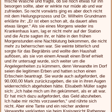
frische Wäsche und fragte, ob sie noch etwas für ihn
besorgen sollte, aber er winkte nur müde ab und war
zufrieden. So recht vorwärts ging es aber doch nicht
mit dem Heilungsprozess und Dr. Wilhelm Grundmann
erklärte ihr: „Er ist eben schon alt, da dauert alles
etwas länger.“ Als sie eines Morgens wieder ins
Krankenhaus kam, lag er nicht mehr auf der Station
und die Ärzte sagten ihr, er hätte in den frühen
Morgenstunden eine Nachblutung bekommen, die nicht
mehr zu beherrschen war. Sie weinte bitterlich und
sorgte für das Begräbnis und wollte den Haushalt
auflösen, als sie von einem Anwalt einen Brief erhielt
und ihr untersagt wurde, sich weiter um die
Angelegenheiten zu kümmern, denn Verwandte im Dorf
seien die legitimen Erben und hatten schon einen
Erbschein beantragt. Sie wurde auch aufgefordert, die
90.000,00 Mark zurückzugeben, die sie in ihren Augen
widerrechtlich abgehoben hätte. Elisabeth Müller sagte
sich: „Ich habe mich um ihn gekümmert, als er alt war.
Er hat mich dazu aufgefordert, das Geld abzuheben.
Ich habe mir nichts vorzuwerfen,“ und rührte sich
nicht. Aber eine Tante und ein reicher anderer
Verwandte verklagten sie beim Kreisgericht Rathenow