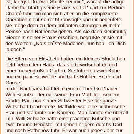
ist, kriegst Du zwei Stühle bei mir,“, worauf die adlige
Dame fluchtartig seine Praxis verließ und zur Berliner
Charité fuhr, wo man sich aber an die komplizierte
Operation nicht so recht ranwagte und ihr bedeutete,
sie möge doch zu dem brillanten Chirurgen Wilhelm
Reinke nach Rathenow gehen. Als sie dann kleinmütig
wieder in seiner Praxis erschien, begrüßte er sie mit
den Worten: „Na sieh`ste Mädchen, nun hab´ ich Dich
ja doch.“
Die Eltern von Elisabeth hatten ein kleines Stückchen
Feld neben dem Haus, das sie bewirtschaften und
einen riesengroßen Garten. Sie fütterten zwei Kühe
und ein paar Schweine und hatte Hühner, Enten und
Gänse.
In der Nachbarschaft lebte eine reicher Großbauer
Willi Schulze, der mit seiner Frau Mathilde, seinem
Bruder Paul und seiner Schwester Else die ganze
Wirtschaft bearbeitete. Mathilde war eine bildhübsche
Frau und stammte aus Kamern. Man nannte sie überall
Tilli. Willi Schulze hatte eine prächtige Kutsche und
zwei braune Hengste, mit denen er gern durchs Dorf
und nach Rathenow fuhr. Er war auch jedes Jahr zur