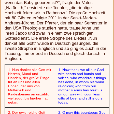
wenn das Baby geboren ist?“, fragte der Vater.
„Natürlich,“ erwiderte die Tochter, „die richtige
Hochzeit feiern wir in Rathenow.“ Die große Hochzeit
mit 80 Gästen erfolgte 2011 in der Sankt-Marien-
Andreas-Kirche. Der Pfarrer, der ein paar Semester in
den USA Theologie studiert hatte, traute Anne und
ihren Jacob und zwar in einem zweisprachigen
Gottesdienst. Die erste Strophe des Liedes „Nun
danket alle Gott“ wurde in Deutsch gesungen, die
zweite Strophe in Englisch und so ging es auch in der
Trauung, immer erst in Deutsch und gleich danach in
Englisch.
1. Nun danket alle Gott mit
1. Now thank we all our God
Herzen, Mund und
with hearts and hands and
Händen, der große Dinge
voices, who wondrrous things
tut an uns und allen
has done, in whom his world
Enden, der uns von
rejooices; who from our
Mutterleib und
mother´s arms has blest us
Kindesbeinen an unzählig
on our way with countless
viel zugut bis hierher hat
gifts of love, and still is ours
getan.
today.
2. Der ewig reiche Gott
2. O may this bounteous God