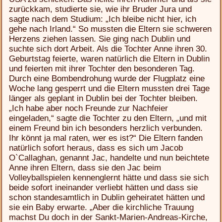
zurückkam, studierte sie, wie ihr Bruder Jura und
sagte nach dem Studium: „Ich bleibe nicht hier, ich
gehe nach Irland.“ So mussten die Eltern sie schweren
Herzens ziehen lassen. Sie ging nach Dublin und
suchte sich dort Arbeit. Als die Tochter Anne ihren 30.
Geburtstag feierte, waren natürlich die Eltern in Dublin
und feierten mit ihrer Tochter den besonderen Tag.
Durch eine Bombendrohung wurde der Flugplatz eine
Woche lang gesperrt und die Eltern mussten drei Tage
länger als geplant in Dublin bei der Tochter bleiben.
„Ich habe aber noch Freunde zur Nachfeier
eingeladen,“ sagte die Tochter zu den Eltern, „und mit
einem Freund bin ich besonders herzlich verbunden.
Ihr könnt ja mal raten, wer es ist?“ Die Eltern fanden
natürlich sofort heraus, dass es sich um Jacob
O`Callaghan, genannt Jac, handelte und nun beichtete
Anne ihren Eltern, dass sie den Jac beim
Volleyballspielen kennenglernt hätte und dass sie sich
beide sofort ineinander verliebt hätten und dass sie
schon standesamtlich in Dublin geheiratet hätten und
sie ein Baby erwarte. „Aber die kirchliche Trauung
machst Du doch in der Sankt-Marien-Andreas-Kirche,