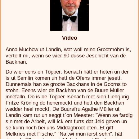
Video
Anna Muchow ut Landin, wat woll mine Grootmöhm is,
vertellt mi, wenn se wier 90 düsse Jeschicht van de
Backhan.
Do wier eens en Töpper, Isenach hätt er heten un der
is ut Semlin komen un hett de Ofens immer jesett.
Dunnemals han se groote Backhans in de Goorns to
stohn. Eeens wier de Backhan van de Buure Müller
innefalln. Do is de Töpper Isenach met sien Liehrjung
Fritze Kröning do henemockt und hett den Backhan
wedder heel mockt. De Buursfru Agathe Müller ut
Landin käm rut un seggt t`on Meester: ”Wenn se fardig
sin met de Arbeit, will ick em furts dat Jeld geven un
se künn noch bei uns Middagbroot eten. Et gift
Melkries met Fische.” “Na ,wi mün ierst sehn”, hät