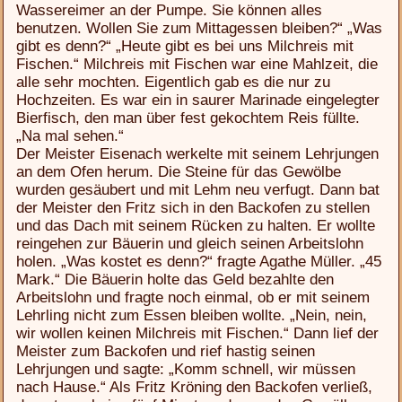
Wassereimer an der Pumpe. Sie können alles
benutzen. Wollen Sie zum Mittagessen bleiben?“ „Was
gibt es denn?“ „Heute gibt es bei uns Milchreis mit
Fischen.“ Milchreis mit Fischen war eine Mahlzeit, die
alle sehr mochten. Eigentlich gab es die nur zu
Hochzeiten. Es war ein in saurer Marinade eingelegter
Bierfisch, den man über fest gekochtem Reis füllte.
„Na mal sehen.“
Der Meister Eisenach werkelte mit seinem Lehrjungen
an dem Ofen herum. Die Steine für das Gewölbe
wurden gesäubert und mit Lehm neu verfugt. Dann bat
der Meister den Fritz sich in den Backofen zu stellen
und das Dach mit seinem Rücken zu halten. Er wollte
reingehen zur Bäuerin und gleich seinen Arbeitslohn
holen. „Was kostet es denn?“ fragte Agathe Müller. „45
Mark.“ Die Bäuerin holte das Geld bezahlte den
Arbeitslohn und fragte noch einmal, ob er mit seinem
Lehrling nicht zum Essen bleiben wollte. „Nein, nein,
wir wollen keinen Milchreis mit Fischen.“ Dann lief der
Meister zum Backofen und rief hastig seinen
Lehrjungen und sagte: „Komm schnell, wir müssen
nach Hause.“ Als Fritz Kröning den Backofen verließ,