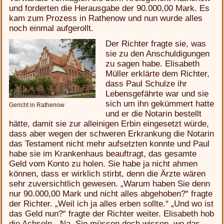
und forderten die Herausgabe der 90.000,00 Mark. Es
kam zum Prozess in Rathenow und nun wurde alles
noch einmal aufgerollt.
Der Richter fragte sie, was
sie zu den Anschuldigungen
zu sagen habe. Elisabeth
Müller erklärte dem Richter,
dass Paul Schulze ihr
Lebensgefährte war und sie
sich um ihn gekümmert hatte
Gericht in Rathenow
und er die Notarin bestellt
hätte, damit sie zur alleinigen Erbin eingesetzt würde,
dass aber wegen der schweren Erkrankung die Notarin
das Testament nicht mehr aufsetzten konnte und Paul
habe sie im Krankenhaus beauftragt, das gesamte
Geld vom Konto zu holen. Sie habe ja nicht ahmen
können, dass er wirklich stirbt, denn die Ärzte wären
sehr zuversichtlich gewesen. „Warum haben Sie denn
nur 90.000,00 Mark und nicht alles abgehoben?“ fragte
der Richter. „Weil ich ja alles erben sollte.“ „Und wo ist
das Geld nun?“ fragte der Richter weiter. Elisabeth hob
die Achseln. „Na, Sie müssen doch wissen, wo das