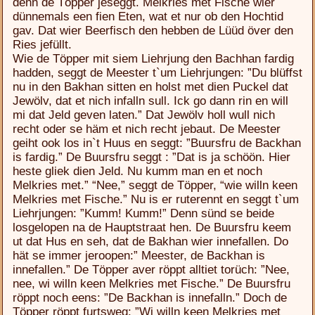
denn de Töpper jeseggt. Melkries met Fische wier
dünnemals een fien Eten, wat et nur ob den Hochtid
gav. Dat wier Beerfisch den hebben de Lüüd över den
Ries jefüllt.
Wie de Töpper mit siem Liehrjung den Bachhan fardig
hadden, seggt de Meester t`um Liehrjungen: ”Du blüffst
nu in den Bakhan sitten en holst met dien Puckel dat
Jewölv, dat et nich infalln sull. Ick go dann rin en will
mi dat Jeld geven laten.” Dat Jewölv holl wull nich
recht oder se häm et nich recht jebaut. De Meester
geiht ook los in`t Huus en seggt: ”Buursfru de Backhan
is fardig.” De Buursfru seggt : ”Dat is ja schöön. Hier
heste gliek dien Jeld. Nu kumm man en et noch
Melkries met.” “Nee,” seggt de Töpper, “wie willn keen
Melkries met Fische.” Nu is er ruterennt en seggt t`um
Liehrjungen: ”Kumm! Kumm!” Denn sünd se beide
losgelopen na de Hauptstraat hen. De Buursfru keem
ut dat Hus en seh, dat de Bakhan wier innefallen. Do
hät se immer jeroopen:” Meester, de Backhan is
innefallen.” De Töpper aver röppt alltiet torüch: ”Nee,
nee, wi willn keen Melkries met Fische.” De Buursfru
röppt noch eens: ”De Backhan is innefalln.” Doch de
Töpper röppt furtsweg: ”Wi willn keen Melkries met