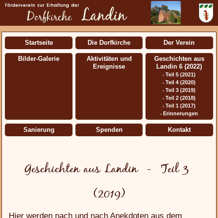
Startseite
Die Dorfkirche
Der Verein
Bilder-Galerie
Aktivitäten und
Geschichten aus
Ereignisse
Landin 6 (2022)
Teil 5 (2021)
-
Teil 4 (2020)
-
Teil 3 (2019)
-
Teil 2 (2018)
-
Teil 1 (2017)
-
Erinnerungen
-
Sanierung
Spenden
Kontakt
Geschichten aus Landin - Teil 3
(2019)
Hier werden nach und nach Anekdoten aus dem