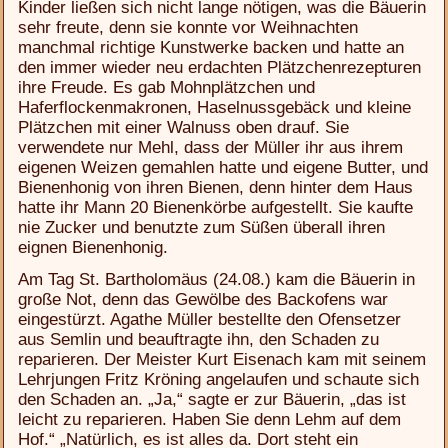
Kinder ließen sich nicht lange nötigen, was die Bäuerin
sehr freute, denn sie konnte vor Weihnachten
manchmal richtige Kunstwerke backen und hatte an
den immer wieder neu erdachten Plätzchenrezepturen
ihre Freude. Es gab Mohnplätzchen und
Haferflockenmakronen, Haselnussgebäck und kleine
Plätzchen mit einer Walnuss oben drauf. Sie
verwendete nur Mehl, dass der Müller ihr aus ihrem
eigenen Weizen gemahlen hatte und eigene Butter, und
Bienenhonig von ihren Bienen, denn hinter dem Haus
hatte ihr Mann 20 Bienenkörbe aufgestellt. Sie kaufte
nie Zucker und benutzte zum Süßen überall ihren
eignen Bienenhonig.
Am Tag St. Bartholomäus (24.08.) kam die Bäuerin in
große Not, denn das Gewölbe des Backofens war
eingestürzt. Agathe Müller bestellte den Ofensetzer
aus Semlin und beauftragte ihn, den Schaden zu
reparieren. Der Meister Kurt Eisenach kam mit seinem
Lehrjungen Fritz Kröning angelaufen und schaute sich
den Schaden an. „Ja,“ sagte er zur Bäuerin, „das ist
leicht zu reparieren. Haben Sie denn Lehm auf dem
Hof.“ „Natürlich, es ist alles da. Dort steht ein