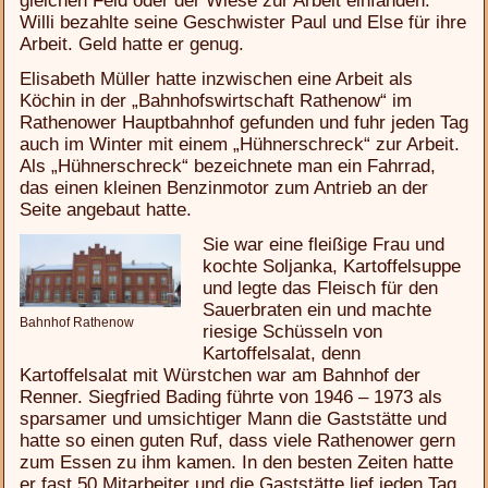
gleichen Feld oder der Wiese zur Arbeit einfanden.
Willi bezahlte seine Geschwister Paul und Else für ihre
Arbeit. Geld hatte er genug.
Elisabeth Müller hatte inzwischen eine Arbeit als
Köchin in der „Bahnhofswirtschaft Rathenow“ im
Rathenower Hauptbahnhof gefunden und fuhr jeden Tag
auch im Winter mit einem „Hühnerschreck“ zur Arbeit.
Als „Hühnerschreck“ bezeichnete man ein Fahrrad,
das einen kleinen Benzinmotor zum Antrieb an der
Seite angebaut hatte.
Sie war eine fleißige Frau und
kochte Soljanka, Kartoffelsuppe
und legte das Fleisch für den
Sauerbraten ein und machte
Bahnhof Rathenow
riesige Schüsseln von
Kartoffelsalat, denn
Kartoffelsalat mit Würstchen war am Bahnhof der
Renner. Siegfried Bading führte von 1946 – 1973 als
sparsamer und umsichtiger Mann die Gaststätte und
hatte so einen guten Ruf, dass viele Rathenower gern
zum Essen zu ihm kamen. In den besten Zeiten hatte
er fast 50 Mitarbeiter und die Gaststätte lief jeden Tag