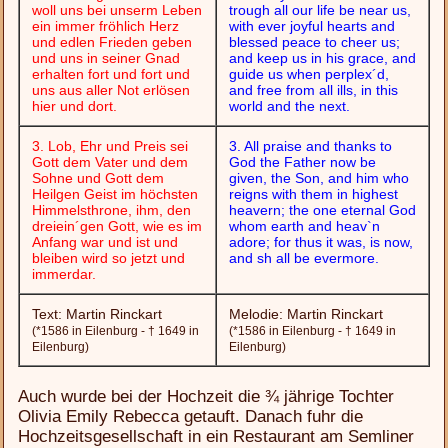
woll uns bei unserm Leben
trough all our life be near us,
ein immer fröhlich Herz
with ever joyful hearts and
und edlen Frieden geben
blessed peace to cheer us;
und uns in seiner Gnad
and keep us in his grace, and
erhalten fort und fort und
guide us when perplex´d,
uns aus aller Not erlösen
and free from all ills, in this
hier und dort.
world and the next.
3. Lob, Ehr und Preis sei
3. All praise and thanks to
Gott dem Vater und dem
God the Father now be
Sohne und Gott dem
given, the Son, and him who
Heilgen Geist im höchsten
reigns with them in highest
Himmelsthrone, ihm, den
heavern; the one eternal God
dreiein´gen Gott, wie es im
whom earth and heav`n
Anfang war und ist und
adore; for thus it was, is now,
bleiben wird so jetzt und
and sh all be evermore.
immerdar.
Text: Martin Rinckart
Melodie: Martin Rinckart
(*1586 in Eilenburg - † 1649 in
(*1586 in Eilenburg - † 1649 in
Eilenburg)
Eilenburg)
Auch wurde bei der Hochzeit die ¾ jährige Tochter
Olivia Emily Rebecca getauft. Danach fuhr die
Hochzeitsgesellschaft in ein Restaurant am Semliner