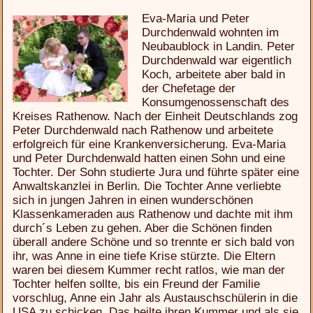
Eva-Maria und Peter
Durchdenwald wohnten im
Neubaublock in Landin. Peter
Durchdenwald war eigentlich
Koch, arbeitete aber bald in
der Chefetage der
Konsumgenossenschaft des
Kreises Rathenow. Nach der Einheit Deutschlands zog
Peter Durchdenwald nach Rathenow und arbeitete
erfolgreich für eine Krankenversicherung. Eva-Maria
und Peter Durchdenwald hatten einen Sohn und eine
Tochter. Der Sohn studierte Jura und führte später eine
Anwaltskanzlei in Berlin. Die Tochter Anne verliebte
sich in jungen Jahren in einen wunderschönen
Klassenkameraden aus Rathenow und dachte mit ihm
durch´s Leben zu gehen. Aber die Schönen finden
überall andere Schöne und so trennte er sich bald von
ihr, was Anne in eine tiefe Krise stürzte. Die Eltern
waren bei diesem Kummer recht ratlos, wie man der
Tochter helfen sollte, bis ein Freund der Familie
vorschlug, Anne ein Jahr als Austauschschülerin in die
USA zu schicken. Das heilte ihren Kummer und als sie