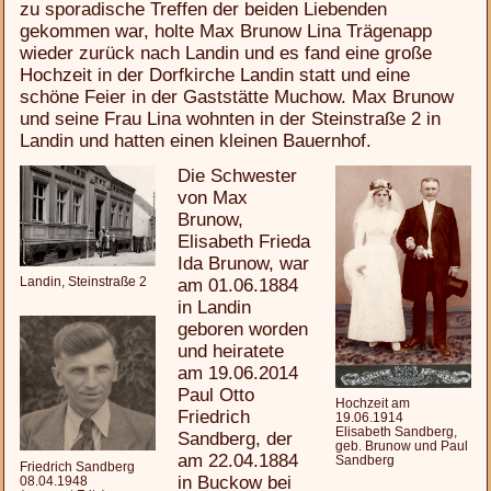
zu sporadische Treffen der beiden Liebenden
gekommen war, holte Max Brunow Lina Trägenapp
wieder zurück nach Landin und es fand eine große
Hochzeit in der Dorfkirche Landin statt und eine
schöne Feier in der Gaststätte Muchow. Max Brunow
und seine Frau Lina wohnten in der Steinstraße 2 in
Landin und hatten einen kleinen Bauernhof.
Die Schwester
von Max
Brunow,
Elisabeth Frieda
Ida Brunow, war
Landin, Steinstraße 2
am 01.06.1884
in Landin
geboren worden
und heiratete
am 19.06.2014
Paul Otto
Hochzeit am
Friedrich
19.06.1914
Elisabeth Sandberg,
Sandberg, der
geb. Brunow und Paul
am 22.04.1884
Sandberg
Friedrich Sandberg
in Buckow bei
08.04.1948