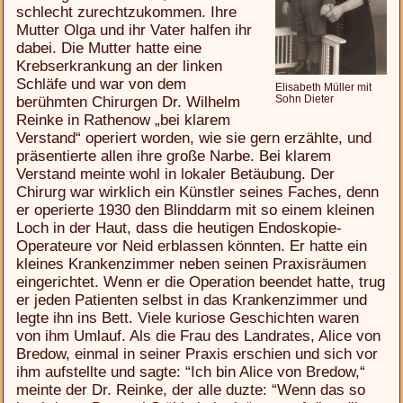
schlecht zurechtzukommen. Ihre
Mutter Olga und ihr Vater halfen ihr
dabei. Die Mutter hatte eine
Krebserkrankung an der linken
Schläfe und war von dem
Elisabeth Müller mit
Sohn Dieter
berühmten Chirurgen Dr. Wilhelm
Reinke in Rathenow „bei klarem
Verstand“ operiert worden, wie sie gern erzählte, und
präsentierte allen ihre große Narbe. Bei klarem
Verstand meinte wohl in lokaler Betäubung. Der
Chirurg war wirklich ein Künstler seines Faches, denn
er operierte 1930 den Blinddarm mit so einem kleinen
Loch in der Haut, dass die heutigen Endoskopie-
Operateure vor Neid erblassen könnten. Er hatte ein
kleines Krankenzimmer neben seinen Praxisräumen
eingerichtet. Wenn er die Operation beendet hatte, trug
er jeden Patienten selbst in das Krankenzimmer und
legte ihn ins Bett. Viele kuriose Geschichten waren
von ihm Umlauf. Als die Frau des Landrates, Alice von
Bredow, einmal in seiner Praxis erschien und sich vor
ihm aufstellte und sagte: “Ich bin Alice von Bredow,“
meinte der Dr. Reinke, der alle duzte: “Wenn das so