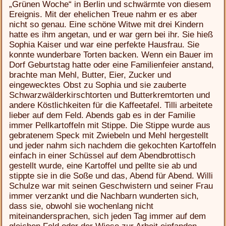
„Grünen Woche“ in Berlin und schwärmte von diesem
Ereignis. Mit der ehelichen Treue nahm er es aber
nicht so genau. Eine schöne Witwe mit drei Kindern
hatte es ihm angetan, und er war gern bei ihr. Sie hieß
Sophia Kaiser und war eine perfekte Hausfrau. Sie
konnte wunderbare Torten backen. Wenn ein Bauer im
Dorf Geburtstag hatte oder eine Familienfeier anstand,
brachte man Mehl, Butter, Eier, Zucker und
eingewecktes Obst zu Sophia und sie zauberte
Schwarzwälderkirschtorten und Butterkremtorten und
andere Köstlichkeiten für die Kaffeetafel. Tilli arbeitete
lieber auf dem Feld. Abends gab es in der Familie
immer Pellkartoffeln mit Stippe. Die Stippe wurde aus
gebratenem Speck mit Zwiebeln und Mehl hergestellt
und jeder nahm sich nachdem die gekochten Kartoffeln
einfach in einer Schüssel auf dem Abendbrottisch
gestellt wurde, eine Kartoffel und pellte sie ab und
stippte sie in die Soße und das, Abend für Abend. Willi
Schulze war mit seinen Geschwistern und seiner Frau
immer verzankt und die Nachbarn wunderten sich,
dass sie, obwohl sie wochenlang nicht
miteinandersprachen, sich jeden Tag immer auf dem