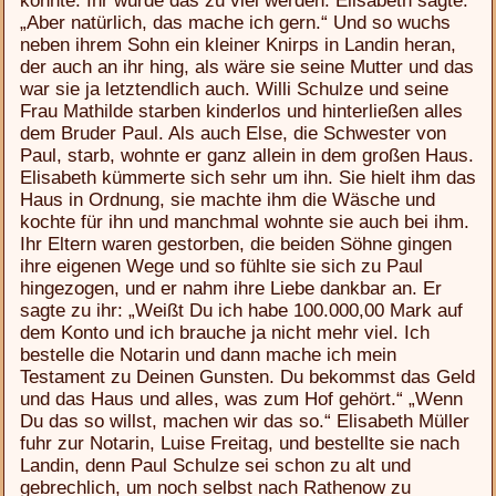
könnte. Ihr würde das zu viel werden. Elisabeth sagte:
„Aber natürlich, das mache ich gern.“ Und so wuchs
neben ihrem Sohn ein kleiner Knirps in Landin heran,
der auch an ihr hing, als wäre sie seine Mutter und das
war sie ja letztendlich auch. Willi Schulze und seine
Frau Mathilde starben kinderlos und hinterließen alles
dem Bruder Paul. Als auch Else, die Schwester von
Paul, starb, wohnte er ganz allein in dem großen Haus.
Elisabeth kümmerte sich sehr um ihn. Sie hielt ihm das
Haus in Ordnung, sie machte ihm die Wäsche und
kochte für ihn und manchmal wohnte sie auch bei ihm.
Ihr Eltern waren gestorben, die beiden Söhne gingen
ihre eigenen Wege und so fühlte sie sich zu Paul
hingezogen, und er nahm ihre Liebe dankbar an. Er
sagte zu ihr: „Weißt Du ich habe 100.000,00 Mark auf
dem Konto und ich brauche ja nicht mehr viel. Ich
bestelle die Notarin und dann mache ich mein
Testament zu Deinen Gunsten. Du bekommst das Geld
und das Haus und alles, was zum Hof gehört.“ „Wenn
Du das so willst, machen wir das so.“ Elisabeth Müller
fuhr zur Notarin, Luise Freitag, und bestellte sie nach
Landin, denn Paul Schulze sei schon zu alt und
gebrechlich, um noch selbst nach Rathenow zu