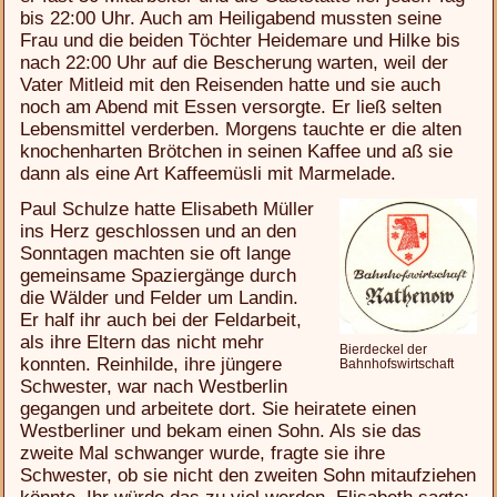
bis 22:00 Uhr. Auch am Heiligabend mussten seine
Frau und die beiden Töchter Heidemare und Hilke bis
nach 22:00 Uhr auf die Bescherung warten, weil der
Vater Mitleid mit den Reisenden hatte und sie auch
noch am Abend mit Essen versorgte. Er ließ selten
Lebensmittel verderben. Morgens tauchte er die alten
knochenharten Brötchen in seinen Kaffee und aß sie
dann als eine Art Kaffeemüsli mit Marmelade.
Paul Schulze hatte Elisabeth Müller
ins Herz geschlossen und an den
Sonntagen machten sie oft lange
gemeinsame Spaziergänge durch
die Wälder und Felder um Landin.
Er half ihr auch bei der Feldarbeit,
als ihre Eltern das nicht mehr
Bierdeckel der
konnten. Reinhilde, ihre jüngere
Bahnhofs­wirtschaft
Schwester, war nach Westberlin
gegangen und arbeitete dort. Sie heiratete einen
Westberliner und bekam einen Sohn. Als sie das
zweite Mal schwanger wurde, fragte sie ihre
Schwester, ob sie nicht den zweiten Sohn mitaufziehen