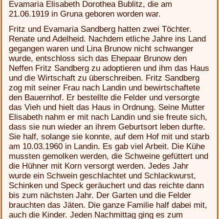
Evamaria Elisabeth Dorothea Bublitz, die am
21.06.1919 in Gruna geboren worden war.
Fritz und Evamaria Sandberg hatten zwei Töchter.
Renate und Adelheid. Nachdem etliche Jahre ins Land
gegangen waren und Lina Brunow nicht schwanger
wurde, entschloss sich das Ehepaar Brunow den
Neffen Fritz Sandberg zu adoptieren und ihm das Haus
und die Wirtschaft zu überschreiben. Fritz Sandberg
zog mit seiner Frau nach Landin und bewirtschaftete
den Bauernhof. Er bestellte die Felder und versorgte
das Vieh und hielt das Haus in Ordnung. Seine Mutter
Elisabeth nahm er mit nach Landin und sie freute sich,
dass sie nun wieder an ihrem Geburtsort leben durfte.
Sie half, solange sie konnte, auf dem Hof mit und starb
am 10.03.1960 in Landin. Es gab viel Arbeit. Die Kühe
mussten gemolken werden, die Schweine gefüttert und
die Hühner mit Korn versorgt werden. Jedes Jahr
wurde ein Schwein geschlachtet und Schlackwurst,
Schinken und Speck geräuchert und das reichte dann
bis zum nächsten Jahr. Der Garten und die Felder
brauchten das Jäten. Die ganze Familie half dabei mit,
auch die Kinder. Jeden Nachmittag ging es zum