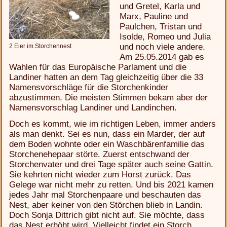
und Gretel, Karla und
Marx, Pauline und
Paulchen, Tristan und
Isolde, Romeo und Julia
und noch viele andere.
2 Eier im Storchennest
Am 25.05.2014 gab es
Wahlen für das Europäische Parlament und die
Landiner hatten an dem Tag gleichzeitig über die 33
Namensvorschläge für die Storchenkinder
abzustimmen. Die meisten Stimmen bekam aber der
Namensvorschlag Landiner und Landinchen.
Doch es kommt, wie im richtigen Leben, immer anders
als man denkt. Sei es nun, dass ein Marder, der auf
dem Boden wohnte oder ein Waschbärenfamilie das
Storchenehepaar störte. Zuerst entschwand der
Storchenvater und drei Tage später auch seine Gattin.
Sie kehrten nicht wieder zum Horst zurück. Das
Gelege war nicht mehr zu retten. Und bis 2021 kamen
jedes Jahr mal Storchenpaare und beschauten das
Nest, aber keiner von den Störchen blieb in Landin.
Doch Sonja Dittrich gibt nicht auf. Sie möchte, dass
das Nest erhöht wird. Vielleicht findet ein Storch