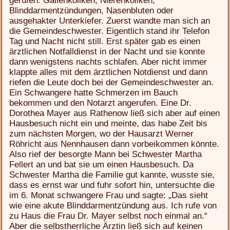
gerufen. Gallenkoliken, Nierenkoliken,
Blinddarmentzündungen, Nasenbluten oder
ausgehakter Unterkiefer. Zuerst wandte man sich an
die Gemeindeschwester. Eigentlich stand ihr Telefon
Tag und Nacht nicht still. Erst später gab es einen
ärztlichen Notfalldienst in der Nacht und sie konnte
dann wenigstens nachts schlafen. Aber nicht immer
klappte alles mit dem ärztlichen Notdienst und dann
riefen die Leute doch bei der Gemeindeschwester an.
Ein Schwangere hatte Schmerzen im Bauch
bekommen und den Notarzt angerufen. Eine Dr.
Dorothea Mayer aus Rathenow ließ sich aber auf einen
Hausbesuch nicht ein und meinte, das habe Zeit bis
zum nächsten Morgen, wo der Hausarzt Werner
Röhricht aus Nennhausen dann vorbeikommen könnte.
Also rief der besorgte Mann bei Schwester Martha
Fellert an und bat sie um einen Hausbesuch. Da
Schwester Martha die Familie gut kannte, wusste sie,
dass es ernst war und fuhr sofort hin, untersuchte die
im 6. Monat schwangere Frau und sagte: „Das sieht
wie eine akute Blinddarmentzündung aus. Ich rufe von
zu Haus die Frau Dr. Mayer selbst noch einmal an.“
Aber die selbstherrliche Ärztin ließ sich auf keinen