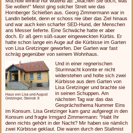
Muchow winkte nur wütend ab: „Machen Sie doch, was
Sie wollen!“ Meist ging solcher Streit wie das
Hornberger Schießen aus. Georg Zimmermann war in
Landin beliebt, denn er schoss nie über das Ziel hinaus
und war auch kein scharfer SED-Hund, der Menschen
ans Messer lieferte. Eine Schwäche hatte er aber
doch. Er aß gern süß-sauer eingeweckten Kürbis. Er
hatte schon lange ein Auge auf die Kürbisse im Garten
von Lisa Gretzinger geworfen. Der Garten war fast
schräg gegenüber von seinem Wohnhaus.
Und in einer regnerischen
Sturmnacht konnte er nicht
widerstehen und holte sich zwei
Kürbisse aus dem Garten von
Lisa Gretzinger und brachte sie
in seinen Schuppen. Am
Haus von Lisa und August
Gretzinger, Steinstr. 8
nächsten Tag war das das
Gesprächsthema Nummer Eins
im Konsum. Lisa Gretzinger kam ganz aufgeregt in den
Konsum und fragte Irmgard Zimmermann: “Habt Ihr
denn nichts gehört in der Nacht? Mir haben sie nämlich
zwei Kürbisse geklaut. Die waren durch den Stallmist