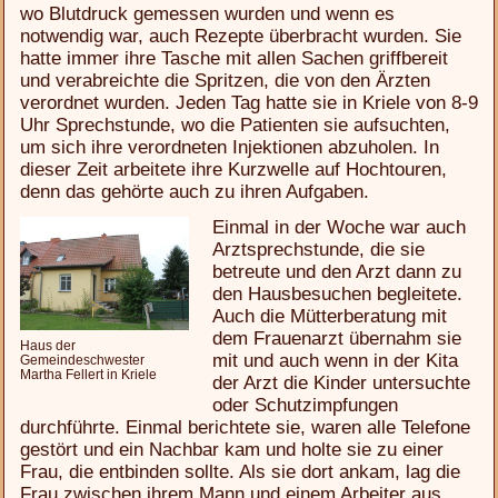
wo Blutdruck gemessen wurden und wenn es
notwendig war, auch Rezepte überbracht wurden. Sie
hatte immer ihre Tasche mit allen Sachen griffbereit
und verabreichte die Spritzen, die von den Ärzten
verordnet wurden. Jeden Tag hatte sie in Kriele von 8-9
Uhr Sprechstunde, wo die Patienten sie aufsuchten,
um sich ihre verordneten Injektionen abzuholen. In
dieser Zeit arbeitete ihre Kurzwelle auf Hochtouren,
denn das gehörte auch zu ihren Aufgaben.
Einmal in der Woche war auch
Arztsprechstunde, die sie
betreute und den Arzt dann zu
den Hausbesuchen begleitete.
Auch die Mütterberatung mit
dem Frauenarzt übernahm sie
Haus der
mit und auch wenn in der Kita
Gemeindeschwester
Martha Fellert in Kriele
der Arzt die Kinder untersuchte
oder Schutzimpfungen
durchführte. Einmal berichtete sie, waren alle Telefone
gestört und ein Nachbar kam und holte sie zu einer
Frau, die entbinden sollte. Als sie dort ankam, lag die
Frau zwischen ihrem Mann und einem Arbeiter aus