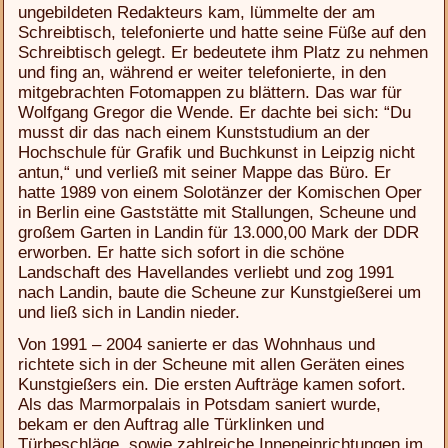
ungebildeten Redakteurs kam, lümmelte der am
Schreibtisch, telefonierte und hatte seine Füße auf den
Schreibtisch gelegt. Er bedeutete ihm Platz zu nehmen
und fing an, während er weiter telefonierte, in den
mitgebrachten Fotomappen zu blättern. Das war für
Wolfgang Gregor die Wende. Er dachte bei sich: “Du
musst dir das nach einem Kunststudium an der
Hochschule für Grafik und Buchkunst in Leipzig nicht
antun,“ und verließ mit seiner Mappe das Büro. Er
hatte 1989 von einem Solotänzer der Komischen Oper
in Berlin eine Gaststätte mit Stallungen, Scheune und
großem Garten in Landin für 13.000,00 Mark der DDR
erworben. Er hatte sich sofort in die schöne
Landschaft des Havellandes verliebt und zog 1991
nach Landin, baute die Scheune zur Kunstgießerei um
und ließ sich in Landin nieder.
Von 1991 – 2004 sanierte er das Wohnhaus und
richtete sich in der Scheune mit allen Geräten eines
Kunstgießers ein. Die ersten Aufträge kamen sofort.
Als das Marmorpalais in Potsdam saniert wurde,
bekam er den Auftrag alle Türklinken und
Türbeschläge, sowie zahlreiche Inneneinrichtungen im