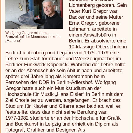
Lichtenberg geboren. Sein
Vater Kurt Gregor war
Bäcker und seine Mutter
Erna Gregor, geborene
Lehmann, arbeitete in
Wolfgang Gregor mit dem
einem Anwaltsbüro in
Bronzekopf der Meeresschildkröte
Berlin. Er absolvierte eine
„Marlene“
10-klassige Oberschule in
Berlin-Lichtenberg und begann von 1975 -1979 eine
Lehre zum Stahlformbauer und Werkzeugmacher im
Berliner Funkwerk Köpenick. Während der Lehre holte
er an der Abendschule sein Abitur nach und arbeitete
später drei Jahre lang als Kameramann beim
Fernsehen der DDR in Berlin-Adlershof. Wolfgang
Gregor hatte auch ein Musikstudium an der
Hochschule für Musik „Hans Eisler“ in Berlin mit dem
Ziel Chorleiter zu werden, angefangen. Er brach das
Studium für Klavier und Gitarre aber bald ab, weil er
feststellte, dass das nicht seine Berufung war.
1977-1982 studierte er an der Hochschule für Grafik
und Buchkunst in Leipzig und erhielt ein Diplom als
Fotograf, Grafiker und Designer. Als