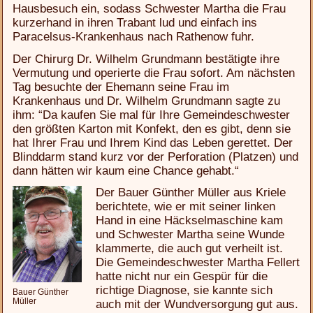
Hausbesuch ein, sodass Schwester Martha die Frau
kurzerhand in ihren Trabant lud und einfach ins
Paracelsus-Krankenhaus nach Rathenow fuhr.
Der Chirurg Dr. Wilhelm Grundmann bestätigte ihre
Vermutung und operierte die Frau sofort. Am nächsten
Tag besuchte der Ehemann seine Frau im
Krankenhaus und Dr. Wilhelm Grundmann sagte zu
ihm: “Da kaufen Sie mal für Ihre Gemeindeschwester
den größten Karton mit Konfekt, den es gibt, denn sie
hat Ihrer Frau und Ihrem Kind das Leben gerettet. Der
Blinddarm stand kurz vor der Perforation (Platzen) und
dann hätten wir kaum eine Chance gehabt.“
Der Bauer Günther Müller aus Kriele
berichtete, wie er mit seiner linken
Hand in eine Häckselmaschine kam
und Schwester Martha seine Wunde
klammerte, die auch gut verheilt ist.
Die Gemeindeschwester Martha Fellert
hatte nicht nur ein Gespür für die
richtige Diagnose, sie kannte sich
Bauer Günther
Müller
auch mit der Wundversorgung gut aus.