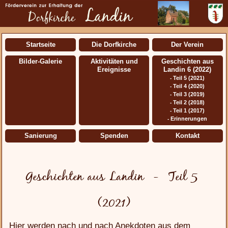
Startseite
Die Dorfkirche
Der Verein
Bilder-Galerie
Aktivitäten und
Geschichten aus
Ereignisse
Landin 6 (2022)
Teil 5 (2021)
-
Teil 4 (2020)
-
Teil 3 (2019)
-
Teil 2 (2018)
-
Teil 1 (2017)
-
Erinnerungen
-
Sanierung
Spenden
Kontakt
Geschichten aus Landin - Teil 5
(2021)
Hier werden nach und nach Anekdoten aus dem