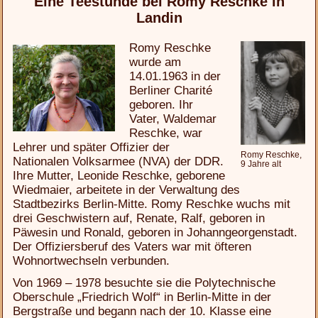
Eine Teestunde bei Romy Reschke in
Landin
Romy Reschke
wurde am
14.01.1963 in der
Berliner Charité
geboren. Ihr
Vater, Waldemar
Reschke, war
Lehrer und später Offizier der
Romy Reschke,
Nationalen Volksarmee (NVA) der DDR.
9 Jahre alt
Ihre Mutter, Leonide Reschke, geborene
Wiedmaier, arbeitete in der Verwaltung des
Stadtbezirks Berlin-Mitte. Romy Reschke wuchs mit
drei Geschwistern auf, Renate, Ralf, geboren in
Päwesin und Ronald, geboren in Johanngeorgenstadt.
Der Offiziersberuf des Vaters war mit öfteren
Wohnortwechseln verbunden.
Von 1969 – 1978 besuchte sie die Polytechnische
Oberschule „Friedrich Wolf“ in Berlin-Mitte in der
Bergstraße und begann nach der 10. Klasse eine