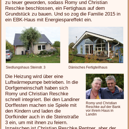
zu teuer geworden, sodass Romy und Christian
Reschke beschlossen, ein Fertighaus auf dem
Grundstück zu bauen. Und so zog die Familie 2015 in
ein EBK-Haus mit Energiespareffekt ein.
Siedlungshaus Steinstr. 3
Dänisches Fertigteilhaus
Die Heizung wird über eine
Luftwärmepumpe betrieben. In die
Dorfgemeinschaft haben sich
Romy und Christian Reschke
schnell integriert. Bei den Landiner
Romy und Christian
Dorffesten machen sie Spiele mit
Reschke auf der Bank
den Kindern und laden die
vor ihrem Haus in
Landin
Dorfkinder auch in die Steinstraße
3 ein, um mit ihnen zu feiern.
Inzwischen ist Christian Reschke Rentner, aber der