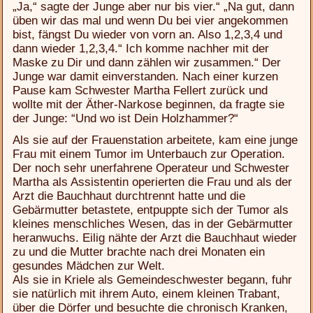
„Ja,“ sagte der Junge aber nur bis vier.“ „Na gut, dann
üben wir das mal und wenn Du bei vier angekommen
bist, fängst Du wieder von vorn an. Also 1,2,3,4 und
dann wieder 1,2,3,4.“ Ich komme nachher mit der
Maske zu Dir und dann zählen wir zusammen.“ Der
Junge war damit einverstanden. Nach einer kurzen
Pause kam Schwester Martha Fellert zurück und
wollte mit der Äther-Narkose beginnen, da fragte sie
der Junge: “Und wo ist Dein Holzhammer?“
Als sie auf der Frauenstation arbeitete, kam eine junge
Frau mit einem Tumor im Unterbauch zur Operation.
Der noch sehr unerfahrene Operateur und Schwester
Martha als Assistentin operierten die Frau und als der
Arzt die Bauchhaut durchtrennt hatte und die
Gebärmutter betastete, entpuppte sich der Tumor als
kleines menschliches Wesen, das in der Gebärmutter
heranwuchs. Eilig nähte der Arzt die Bauchhaut wieder
zu und die Mutter brachte nach drei Monaten ein
gesundes Mädchen zur Welt.
Als sie in Kriele als Gemeindeschwester begann, fuhr
sie natürlich mit ihrem Auto, einem kleinen Trabant,
über die Dörfer und besuchte die chronisch Kranken,