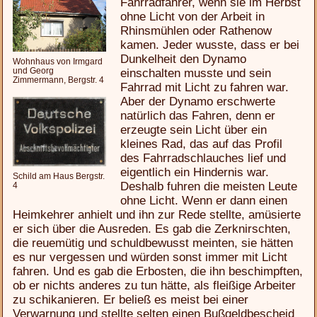
Fahrradfahrer, wenn sie im Herbst
ohne Licht von der Arbeit in
Rhinsmühlen oder Rathenow
kamen. Jeder wusste, dass er bei
Dunkelheit den Dynamo
Wohnhaus von Irmgard
und Georg
einschalten musste und sein
Zimmermann, Bergstr. 4
Fahrrad mit Licht zu fahren war.
Aber der Dynamo erschwerte
natürlich das Fahren, denn er
erzeugte sein Licht über ein
kleines Rad, das auf das Profil
des Fahrradschlauches lief und
eigentlich ein Hindernis war.
Schild am Haus Bergstr.
Deshalb fuhren die meisten Leute
4
ohne Licht. Wenn er dann einen
Heimkehrer anhielt und ihn zur Rede stellte, amüsierte
er sich über die Ausreden. Es gab die Zerknirschten,
die reuemütig und schuldbewusst meinten, sie hätten
es nur vergessen und würden sonst immer mit Licht
fahren. Und es gab die Erbosten, die ihn beschimpften,
ob er nichts anderes zu tun hätte, als fleißige Arbeiter
zu schikanieren. Er beließ es meist bei einer
Verwarnung und stellte selten einen Bußgeldbescheid