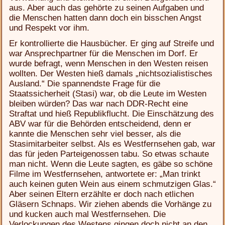
aus. Aber auch das gehörte zu seinen Aufgaben und
die Menschen hatten dann doch ein bisschen Angst
und Respekt vor ihm.
Er kontrollierte die Hausbücher. Er ging auf Streife und
war Ansprechpartner für die Menschen im Dorf. Er
wurde befragt, wenn Menschen in den Westen reisen
wollten. Der Westen hieß damals „nichtsozialistisches
Ausland.“ Die spannendste Frage für die
Staatssicherheit (Stasi) war, ob die Leute im Westen
bleiben würden? Das war nach DDR-Recht eine
Straftat und hieß Republikflucht. Die Einschätzung des
ABV war für die Behörden entscheidend, denn er
kannte die Menschen sehr viel besser, als die
Stasimitarbeiter selbst. Als es Westfernsehen gab, war
das für jeden Parteigenossen tabu. So etwas schaute
man nicht. Wenn die Leute sagten, es gäbe so schöne
Filme im Westfernsehen, antwortete er: „Man trinkt
auch keinen guten Wein aus einem schmutzigen Glas.“
Aber seinen Eltern erzählte er doch nach etlichen
Gläsern Schnaps. Wir ziehen abends die Vorhänge zu
und kucken auch mal Westfernsehen. Die
Verlockungen des Westens gingen doch nicht an den