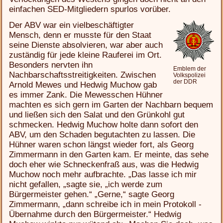
einfachen SED-Mitgliedern spurlos vorüber.
Der ABV war ein vielbeschäftigter
Mensch, denn er musste für den Staat
seine Dienste absolvieren, war aber auch
zuständig für jede kleine Rauferei im Ort.
Besonders nervten ihn
Emblem der
Nachbarschaftsstreitigkeiten. Zwischen
Volkspolizei
der DDR
Arnold Mewes und Hedwig Muchow gab
es immer Zank. Die Mewesschen Hühner
machten es sich gern im Garten der Nachbarn bequem
und ließen sich den Salat und den Grünkohl gut
schmecken. Hedwig Muchow holte dann sofort den
ABV, um den Schaden begutachten zu lassen. Die
Hühner waren schon längst wieder fort, als Georg
Zimmermann in den Garten kam. Er meinte, das sehe
doch eher wie Schneckenfraß aus, was die Hedwig
Muchow noch mehr aufbrachte. „Das lasse ich mir
nicht gefallen, „sagte sie, „ich werde zum
Bürgermeister gehen.“ „Gerne,“ sagte Georg
Zimmermann, „dann schreibe ich in mein Protokoll -
Übernahme durch den Bürgermeister.“ Hedwig